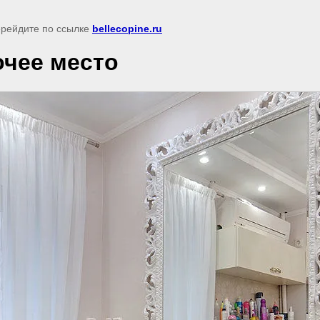
перейдите по ссылке
bellecopine.ru
очее место